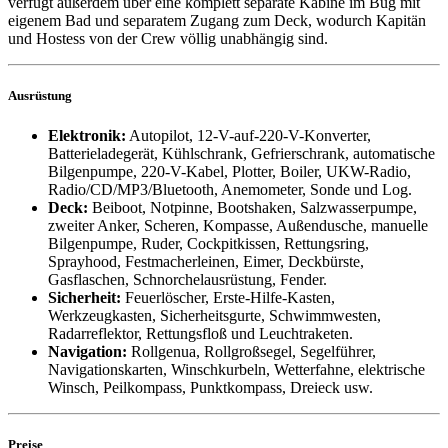
verfügt außerdem über eine komplett separate Kabine im Bug mit
eigenem Bad und separatem Zugang zum Deck, wodurch Kapitän
und Hostess von der Crew völlig unabhängig sind.
Ausrüstung
Elektronik:
Autopilot, 12-V-auf-220-V-Konverter,
Batterieladegerät, Kühlschrank, Gefrierschrank, automatische
Bilgenpumpe, 220-V-Kabel, Plotter, Boiler, UKW-Radio,
Radio/CD/MP3/Bluetooth, Anemometer, Sonde und Log.
Deck
:
Beiboot, Notpinne, Bootshaken, Salzwasserpumpe,
zweiter Anker, Scheren, Kompasse, Außendusche, manuelle
Bilgenpumpe, Ruder, Cockpitkissen, Rettungsring,
Sprayhood, Festmacherleinen, Eimer, Deckbürste,
Gasflaschen, Schnorchelausrüstung, Fender.
Sicherheit
:
Feuerlöscher, Erste-Hilfe-Kasten,
Werkzeugkasten, Sicherheitsgurte, Schwimmwesten,
Radarreflektor, Rettungsfloß und Leuchtraketen.
Navigation:
Rollgenua, Rollgroßsegel, Segelführer,
Navigationskarten, Winschkurbeln, Wetterfahne, elektrische
Winsch, Peilkompass, Punktkompass, Dreieck usw.
Preise